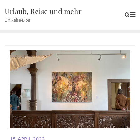
Skip
Urlaub, Reise und mehr
to
Ein Reise-Blog
content
15. APRIL 2022