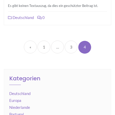
Es gibt keinen Textauszug, da dies ein geschützter Beitrag ist.
Deutschland
0
Seitennummerierun
der
«
1
…
3
4
Beiträge
Kategorien
Deutschland
Europa
Niederlande
Portugal