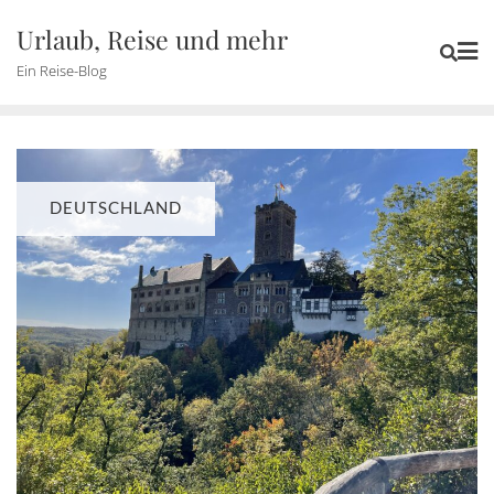
Skip
Urlaub, Reise und mehr
to
Ein Reise-Blog
content
DEUTSCHLAND