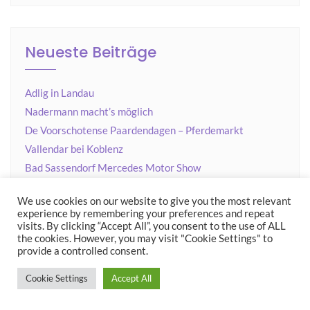
Neueste Beiträge
Adlig in Landau
Nadermann macht’s möglich
De Voorschotense Paardendagen – Pferdemarkt
Vallendar bei Koblenz
Bad Sassendorf Mercedes Motor Show
We use cookies on our website to give you the most relevant
experience by remembering your preferences and repeat
visits. By clicking “Accept All”, you consent to the use of ALL
Neueste Kommentare
the cookies. However, you may visit "Cookie Settings" to
provide a controlled consent.
Garten der Stille | Urlaub, Reise und mehr
zu
Cookie Settings
Accept All
Impressionen aus Altenburg